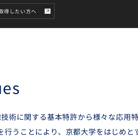
proliferation inhibitor, and 
取得したい方へ
proliferation inhibitor
method for immature nerve
cells derived from stem
cells.
ues
細胞技術に関する基本特許から様々な応用
を行うことにより、京都大学をはじめと