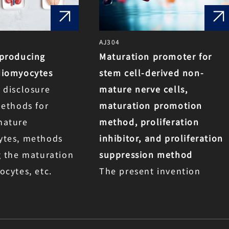
AJ304
 producing
Maturation promoter for
diomyocytes
stem cell-derived non-
 disclosure
mature nerve cells,
methods for
maturation promotion
mature
method, proliferation
ytes, methods
inhibitor, and proliferation
g the maturation
suppression method
ocytes, etc.
The present invention
relates to a maturation
promoter, a maturation
promoter method, a