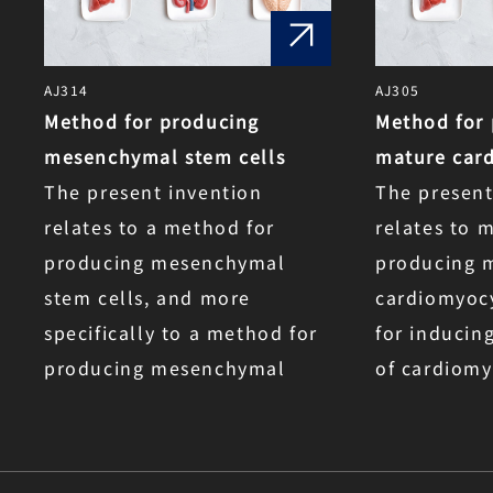
AJ314
AJ305
Method for producing
Method for
mesenchymal stem cells
mature car
The present invention
The present
relates to a method for
relates to 
producing mesenchymal
producing 
stem cells, and more
cardiomyoc
specifically to a method for
for inducin
producing mesenchymal
of cardiomy
stem cells using a medium
composition containing a
basal medium and an