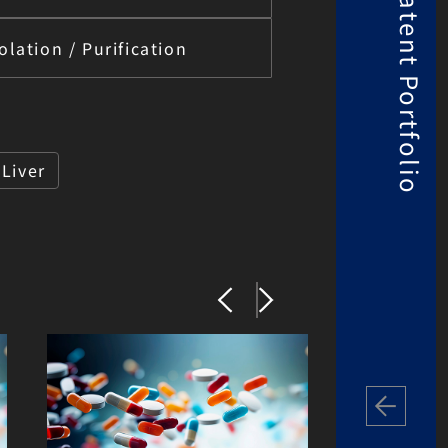
Patent Portfolio
olation / Purification
Liver