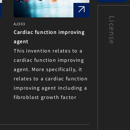
License
AJ303
AJ302
Cardiac function improving
Method for
agent
prognosis 
This invention relates to a
by accumul
cardiac function improving
abnormal p
agent. More specifically, it
The presen
relates to a cardiac function
relates to
improving agent including a
predicting 
fibroblast growth factor
of an oral 
receptor (FGFR) inhibitor.
subject aga
caused by 
of abnorma