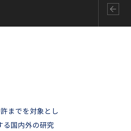
a
present in
relates to
assessing 
psychologi
dementia 
特許までを対象とし
する国内外の研究