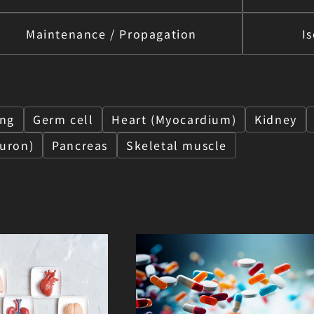
Maintenance / Propagation
Is
ing
Germ cell
Heart (Myocardium)
Kidney
uron)
Pancreas
Skeletal muscle